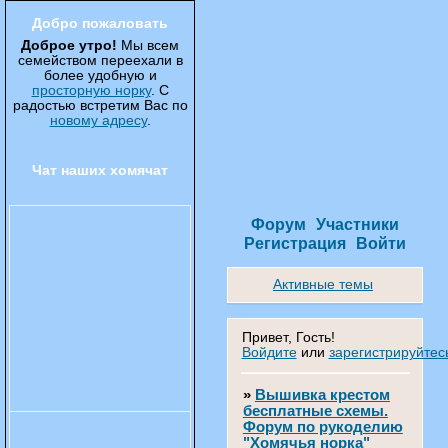
Добро пожаловать
Доброе утро!
Мы всем
семейством переехали в
более удобную и
просторную норку
. С
радостью встретим Вас по
новому адресу
.
Чат наших хомячат
Форум
Участники
Регистрация
Войти
Активные темы
Привет, Гость!
Войдите
или
зарегистрируйтес
»
Вышивка крестом
бесплатные схемы.
Форум по рукоделию
"Хомячья норка"