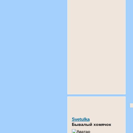
Svetulka
Бывалый хомячок