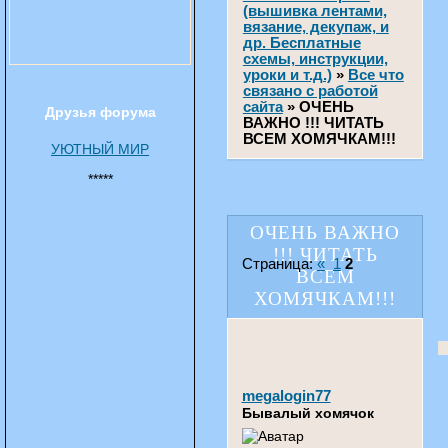
(вышивка лентами,
вязание, декупаж, и
др. Бесплатные
схемы, инструкции,
уроки и т.д.)
»
Все что
связано с работой
сайта
»
ОЧЕНЬ
Друзья форума
ВАЖНО !!! ЧИТАТЬ
ВСЕМ ХОМЯЧКАМ!!!
УЮТНЫЙ МИР
*****
ОЧЕНЬ ВАЖНО
!!! ЧИТАТЬ
Страница:
«
1
2
ВСЕМ
ХОМЯЧКАМ!!!
megalogin77
Бывалый хомячок